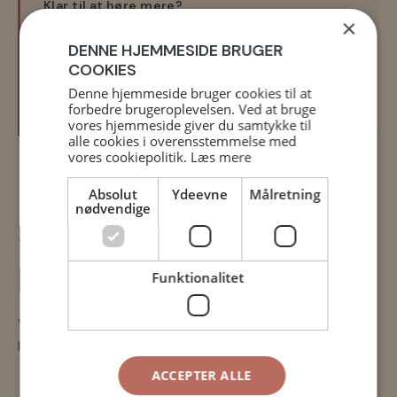
Klar til at høre mere?
×
Tag en uforpligtende snak med Christian, og hør
DENNE HJEMMESIDE BRUGER
hvordan et samarbejde med UNI10 kan se ud for
COOKIES
jer.
Denne hjemmeside bruger cookies til at
hjermind@uni10.dk
forbedre brugeroplevelsen. Ved at bruge
vores hjemmeside giver du samtykke til
alle cookies i overensstemmelse med
vores cookiepolitik.
Læs mere
Absolut
Ydeevne
Målretning
nødvendige
TRE SPOR
Find jeres
samarbejde
Funktionalitet
Vælg det spor der passer til jeres virksomhed, eller
kombiner flere.
ACCEPTER ALLE