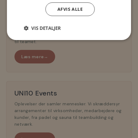
Padel Partner
AFVIS ALLE
Bliv en synlig del af et aktivt fællesskab i Kolding.
VIS DETALJER
Navneret på padelbane, eksponering på skærme
og hjemmeside, samt fast ugentlig banebooking
til teamet.
Læs mere
→
UNI10 Events
Oplevelser der samler mennesker. Vi skræddersyr
arrangementer til virksomheder, medarbejdere og
kunder, fra padel og sauna til teambuilding og
netværk.