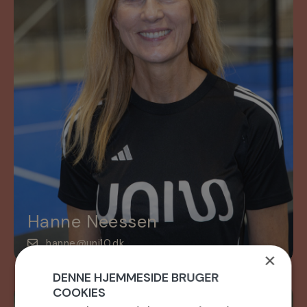
Hanne Neessen
hanne@uni10.dk
×
DENNE HJEMMESIDE BRUGER
COOKIES
Daglig leder/Partner