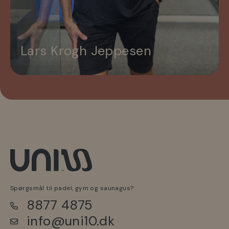
Lars Krogh Jeppesen
Spørgsmål til padel, gym og saunagus?
8877 4875
info@uni10.dk