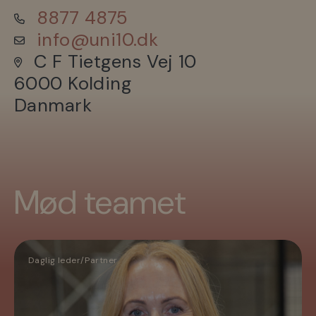
8877 4875
info@uni10.dk
C F Tietgens Vej 10
6000 Kolding
Danmark
Mød teamet
Daglig leder/Partner