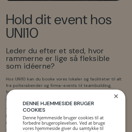
Hold dit event hos
UNI10
Leder du efter et sted, hvor
rammerne er lige så fleksible
som idéerne?
Hos UNI10 kan du booke vores lokaler og faciliteter til alt
fra polterabender og firma-events til teambuilding,
foredrag eller sociale arrangementer med plads til både
×
grin og gode minder.
DENNE HJEMMESIDE BRUGER
COOKIES
Vores moderne centre i Kolding giver dig mulighed for at
kombinere aktivitet og samvær – hvad enten det er en
Denne hjemmeside bruger cookies til at
forbedre brugeroplevelsen. Ved at bruge
intens omgang padel, en rolig yogatime eller en festlig
vores hjemmeside giver du samtykke til
aften i vores loungeområde. Vi hjælper gerne med at