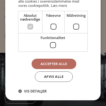
alle cookies i overensstemmelse med
tilpasse rammerne, så de passer til netop dit
vores cookiepolitik.
Læs mere
arrangement.
Absolut
Ydeevne
Målretning
Kun fantasien sætter grænser –
kontakt os
, og lad os
nødvendige
sammen skræddersy dit næste event hos UNI10.
Kontakt os
Funktionalitet
ACCEPTER ALLE
AFVIS ALLE
Interesseret i flere kampagner,
events og arrangementer?
VIS DETALJER
Aktuelt